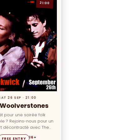
21:00
SAT 26 SEP · 21:00
 Woolverstones
êt pour une soirée folk
ble ? Rejoins-nous pour un
t décontracté avec The
ones ! Laisse-toi emporter
16+
FREE ENTRY
p…