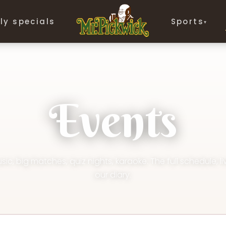
ly specials
Sports
▾
Events
sic, big matches, quiz nights, karaoke. The full schedule, l
our diary.