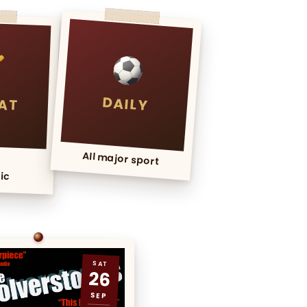
DAILY
SAT
All major sport
ic
SAT
26
SEP