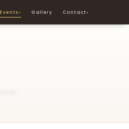
Events
Gallery
Contact
▾
▾
ive from