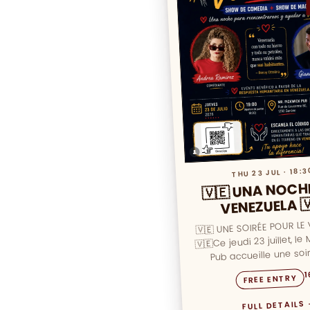
THU 23 JUL · 18:3
🇻🇪 UNA NOCH
VENEZUELA 
🇻🇪 UNE SOIRÉE POUR LE
🇻🇪Ce jeudi 23 juillet, le 
Pub accueille une soi
spéciale placée sous 
1
FREE ENTRY
FULL DETAILS