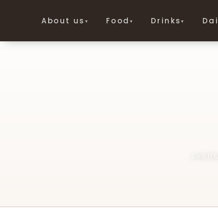
About us
Food
Drinks
Dai
▾
▾
▾
Live mu