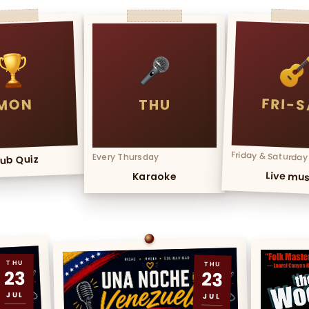
FRI-
MON
THU
Friday & Saturday
Every Thursday
ub Quiz
Live mus
Karaoke
THU
THU
23
23
JUL
JUL